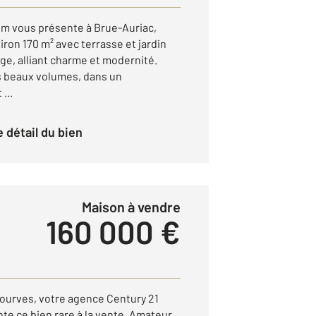
um vous présente à Brue-Auriac,
iron 170 m² avec terrasse et jardin
age, alliant charme et modernité.
s beaux volumes, dans un
...
le détail du bien
Maison à vendre
160 000 €
ourves, votre agence Century 21
te ce bien rare à la vente. Amateur