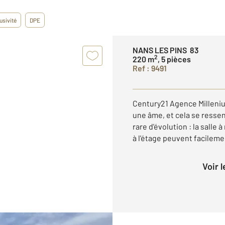
usivité
DPE
NANS LES PINS 83
2
220 m
, 5 pièces
Ref : 9491
Century21 Agence Milleni
une âme, et cela se ressen
rare d'évolution : la salle
à l'étage peuvent facileme
Voir 