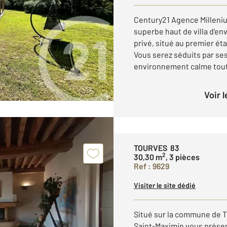
Century21 Agence Milleni
superbe haut de villa d'env
privé, situé au premier ét
Vous serez séduits par se
environnement calme tout 
Voir 
TOURVES 83
2
30,30 m
, 3 pièces
Ref : 9629
Visiter le site dédié
Situé sur la commune de T
Saint-Maximin vous présen