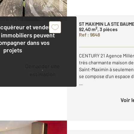
ST MAXIMIN LA STE BAUM
acquéreur et vendeur,
2
92,40 m
, 3 pièces
 immobiliers peuvent
Ref : 9648
ompagner dans vos
projets
CENTURY 21 Agence Millén
très charmante maison de 
Demander une
Saint-Maximin à seulement 
estimation
se compose d'un espace de
...
Voir 