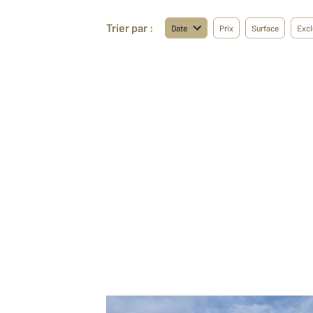
Trier par :
Date
Prix
Surface
Excl