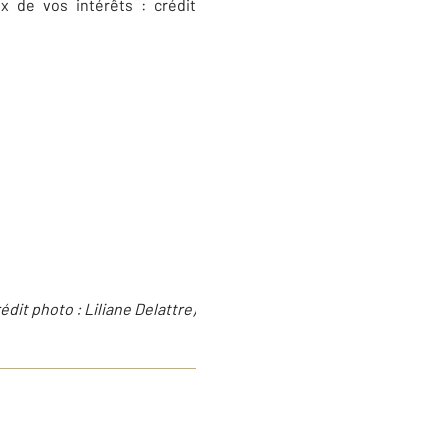
 de vos intérêts : crédit
rédit photo :
Liliane Delattre
)