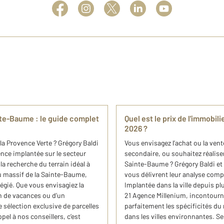
nte-Baume : le guide complet
Quel est le prix de l'immobil
2026 ?
a Provence Verte ? Grégory Baldi
Vous envisagez l’achat ou la vent
nce implantée sur le secteur
secondaire, ou souhaitez réalise
 recherche du terrain idéal à
Sainte-Baume ? Grégory Baldi e
u massif de la Sainte-Baume,
vous délivrent leur analyse com
égié. Que vous envisagiez la
Implantée dans la ville depuis 
n de vacances ou d’un
21 Agence Millenium, incontournab
sélection exclusive de parcelles
parfaitement les spécificités d
el à nos conseillers, c’est
dans les villes environnantes. S