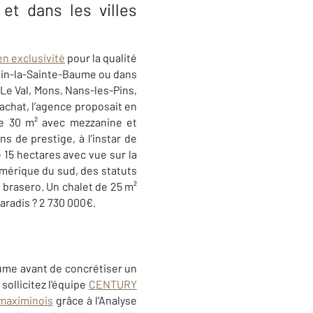
et dans les villes
en exclusivité
pour la qualité
imin-la-Sainte-Baume ou dans
 Le Val, Mons, Nans-les-Pins,
achat, l’agence proposait en
e 30 m² avec mezzanine et
 de prestige, à l’instar de
 15 hectares avec vue sur la
Amérique du sud, des statuts
d brasero.
Un chalet de 25 m²
aradis ? 2 730 000€.
ume avant de concrétiser un
ollicitez l'équipe
CENTURY
-maximinois
grâce à l'Analyse