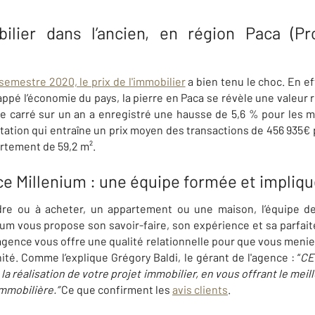
lier dans l’ancien,
en région Paca (Pr
semestre 2020, le prix de l'immobilier
a bien tenu le choc. En eff
ppé l’économie du pays, la pierre en Paca se révèle une valeur r
re carré sur un an a enregistré une hausse de 5,6 % pour les m
tion qui entraîne un prix moyen des transactions de 456 935€ 
rtement de 59,2 m².
 Millenium : une équipe formée et impliq
re ou à acheter, un appartement ou une maison, l’équipe d
 vous propose son savoir-faire, son expérience et sa parfaite
l’agence vous offre une qualité relationnelle pour que vous meni
té. Comme l’explique Grégory Baldi, le gérant de l'agence : “
CE
la réalisation de votre projet immobilier, en vous offrant le meill
mmobilière.”
Ce que confirment les
avis clients
.