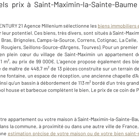
els prix à Saint-Maximin-la-Sainte-Baume 
ENTURY 21 Agence Millenium sélectionne les
biens immobiliers 
 leur potentiel. Ces biens, très divers, sont situés à Saint-Max
s, Bras, Brignoles, Camps-la-Source, Correns, Cotignac, La Celle,
 Rougiers, Seillons-Source-d’Argens, Tourves). Pour un premier 
 en
plein cœur du village de
Saint-Maximin un appartement d
1 m², au prix de 99 000€. L’agence propose également des biens
 maître de 448,7 m² de 13 pièces construite sur un terrain de
ne fontaine, un espace de réception, une ancienne chapelle d'
ainsi qu'un bassin à débordement de 113 m² bordé d'un très gran
ool house et barbecue complètent le bien. Le prix de ce coin de P
tre appartement ou votre maison à Saint-Maximin-la-Sainte-Ba
ans la commune, à proximité ou dans une autre ville de France, s
une
estimation précise de votre maison ou de votre bien saint