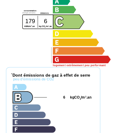
consommation
(énergie primaire)
émissions
179
6
2
2
kg CO
/m
.an
kWh/m
.an
2
logement extrêmement peu performant
Dont émissions de gaz à effet de serre
*
peu d'émissions de CO2
6
kgCO
/m
.an
2
2