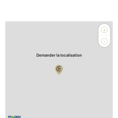
Afficher sur la carte :
+
Agence
Biens vendus
-
Demander la localisation
Vue globale
2
Surface totale : 23,3 m
2
Surface habitable : 23,1 m
Type d'appartement : Studio
Étage : Rez-de-chaussée
Nombre de pièces : 1
[Voir le détail]
Type de construction : semi-Traditionnelle